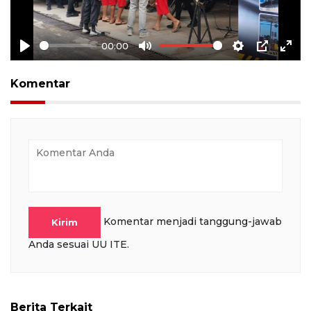
00:00
Play
Mute
Settings
PIP
Ente
full
Komentar
Komentar menjadi tanggung-jawab
Kirim
Anda sesuai UU ITE.
Berita Terkait