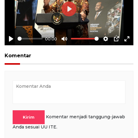
Play
00:00
Play
Mute
Settings
PIP
Ente
full
Komentar
Komentar menjadi tanggung-jawab
Kirim
Anda sesuai UU ITE.