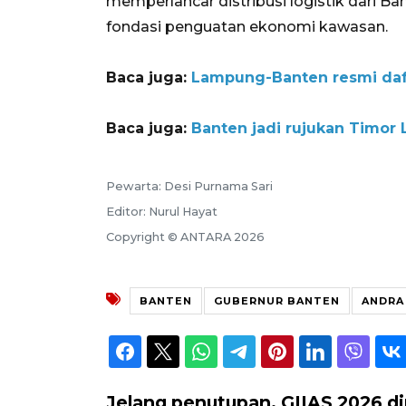
memperlancar distribusi logistik dari B
fondasi penguatan ekonomi kawasan.
Baca juga:
Lampung-Banten resmi daft
Baca juga:
Banten jadi rujukan Timor 
Pewarta: Desi Purnama Sari
Editor: Nurul Hayat
Copyright © ANTARA 2026
BANTEN
GUBERNUR BANTEN
ANDRA
Jelang penutupan, GIIAS 2026 d