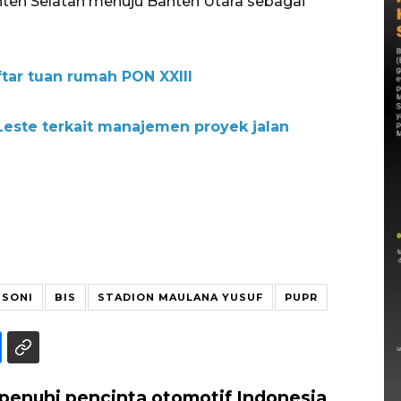
anten Selatan menuju Banten Utara sebagai
ar tuan rumah PON XXIII
Leste terkait manajemen proyek jalan
 SONI
BIS
STADION MAULANA YUSUF
PUPR
ipenuhi pencinta otomotif Indonesia