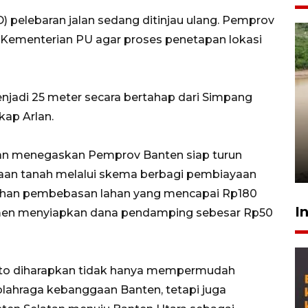
D) pelebaran jalan sedang ditinjau ulang. Pemprov
 Kementerian PU agar proses penetapan lokasi
enjadi 25 meter secara bertahap dari Simpang
Gabung Persebaya, striker
kap Arlan.
timnas Ramadhan Sananta
kembali asah naluri
lan menegaskan Pemprov Banten siap turun
9 Juli 2026
n tanah melalui skema berbagi pembiayaan
butuhan pembebasan lahan yang mencapai Rp180
I
tmen menyiapkan dana pendamping sebesar Rp50
apto diharapkan tidak hanya mempermudah
lahraga kebanggaan Banten, tetapi juga