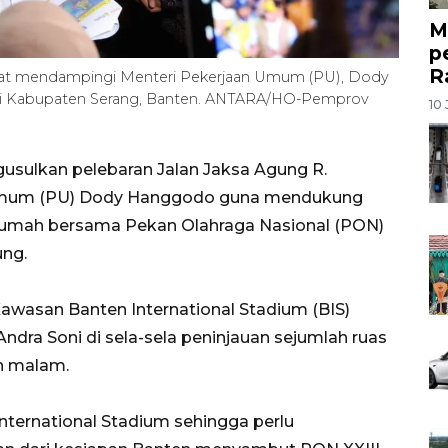
M
p
R
 saat mendampingi Menteri Pekerjaan Umum (PU), Dody
l di Kabupaten Serang, Banten. ANTARA/HO-Pemprov
10 
usulkan pelebaran Jalan Jaksa Agung R.
 Umum (PU) Dody Hanggodo guna mendukung
 rumah bersama Pekan Olahraga Nasional (PON)
ung.
awasan Banten International Stadium (BIS)
dra Soni di sela-sela peninjauan sejumlah ruas
in malam.
nternational Stadium sehingga perlu