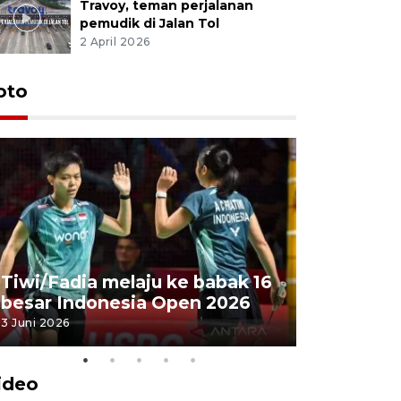
Travoy, teman perjalanan
pemudik di Jalan Tol
2 April 2026
oto
Penyembe
Tiwi/Fadia melaju ke babak 16
milik Pre
besar Indonesia Open 2026
Masjid Ist
3 Juni 2026
28 Mei 2026
ideo