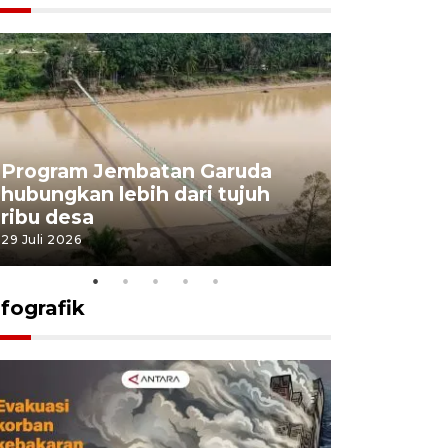
Program Jembatan Garuda
Pemerint
hubungkan lebih dari tujuh
pembangu
ribu desa
dukung k
29 Juli 2026
29 Juli 2026
nfografik