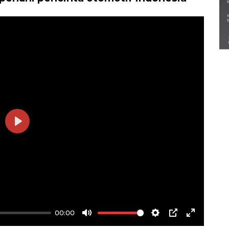
Semarak Lebaran Ketupat di
berbagai daerah
28 Maret 2026
Play
00:00
Mute
Settings
PIP
Enter