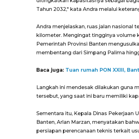
ditingkatkan kapasitasnya sebagai bag
Tahun 2032," kata Andra melalui keteran
Andra menjelaskan, ruas jalan nasional te
kilometer. Mengingat tingginya volume 
Pemerintah Provinsi Banten mengusulkan
membentang dari Simpang Palima hingg
Baca juga:
Tuan rumah PON XXIII, Ban
Langkah ini mendesak dilakukan guna meng
tersebut, yang saat ini baru memiliki kap
Sementara itu, Kepala Dinas Pekerjaan
Banten, Arlan Marzan, menyatakan bah
persiapan perencanaan teknis terkait us