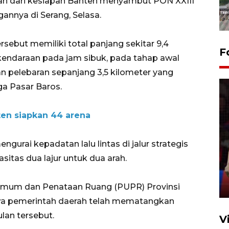
ian dari kesiapan Banten menyambut PON XXIII
gannya di Serang, Selasa.
rsebut memiliki total panjang sekitar 9,4
F
kendaraan pada jam sibuk, pada tahap awal
 pelebaran sepanjang 3,5 kilometer yang
a Pasar Baros.
ten siapkan 44 arena
Lebaran Betawi 2026, ajang
urai kepadatan lalu lintas di jalur strategis
silaturahim masyarakat dan
asitas dua lajur untuk dua arah.
upaya pelestarian budaya di
Ibu Kota
11 April 2026
 Umum dan Penataan Ruang (PUPR) Provinsi
wa pemerintah daerah telah mematangkan
ulan tersebut.
V