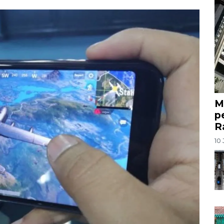
M
p
R
10 