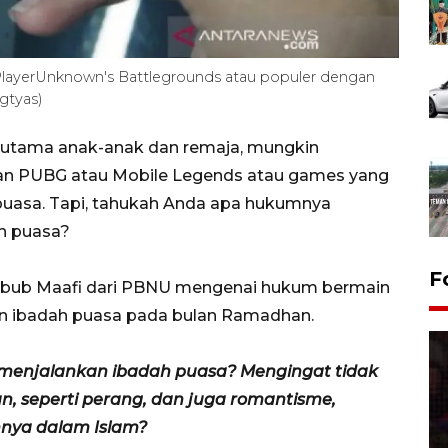
ayerUnknown's Battlegrounds atau populer dengan
gtyas)
erutama anak-anak dan remaja, mungkin
n PUBG atau Mobile Legends atau games yang
uasa. Tapi, tahukah Anda apa hukumnya
h puasa?
F
hbub Maafi dari PBNU mengenai hukum bermain
n ibadah puasa pada bulan Ramadhan.
menjalankan ibadah puasa? Mengingat tidak
n, seperti perang, dan juga romantisme,
nya dalam Islam?
Lebaran Betawi 2026, ajang