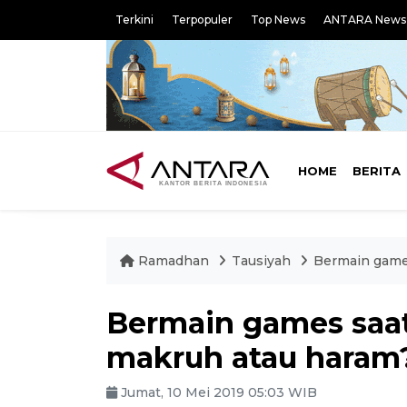
Terkini
Terpopuler
Top News
ANTARA News
HOME
BERITA
Ramadhan
Tausiyah
Bermain games
Bermain games saat 
makruh atau haram
Jumat, 10 Mei 2019 05:03 WIB