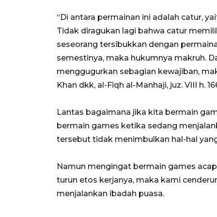
“Di antara permainan ini adalah catur, ya
Tidak diragukan lagi bahwa catur memili
seseorang tersibukkan dengan permain
semestinya, maka hukumnya makruh. D
menggugurkan sebagian kewajiban, ma
Khan dkk, al-Fiqh al-Manhaji, juz. VIII h. 166
Lantas bagaimana jika kita bermain g
bermain games ketika sedang menjalank
tersebut tidak menimbulkan hal-hal yan
Namun mengingat bermain games acapk
turun etos kerjanya, maka kami cende
menjalankan ibadah puasa.