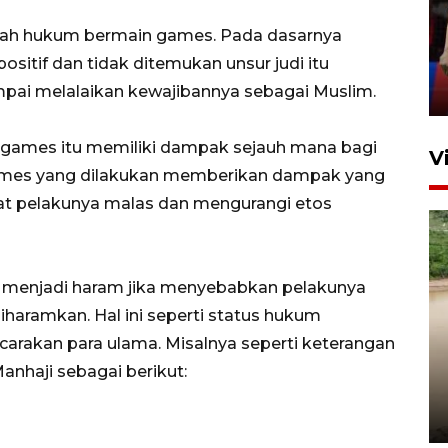
silaturahim masyarakat dan
alah hukum bermain games. Pada dasarnya
upaya pelestarian budaya di
itif dan tidak ditemukan unsur judi itu
Ibu Kota
mpai melalaikan kewajibannya sebagai Muslim.
11 April 2026
 games itu memiliki dampak sejauh mana bagi
V
ames yang dilakukan memberikan dampak yang
at pelakunya malas dan mengurangi etos
 menjadi haram jika menyebabkan pelakunya
haramkan. Hal ini seperti status hukum
carakan para ulama. Misalnya seperti keterangan
Gabung Persebaya, striker
timnas Ramadhan Sananta
Manhaji sebagai berikut:
kembali asah naluri
9 Juli 2026