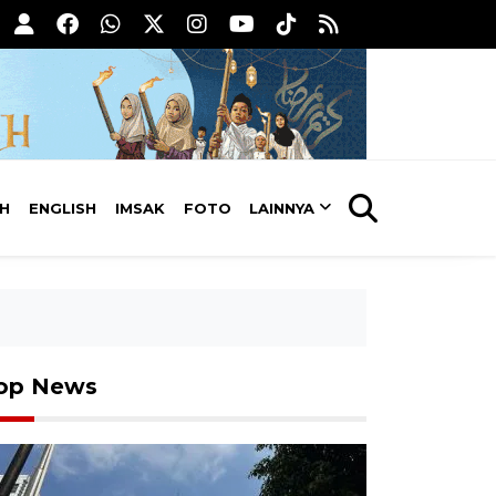
AH
ENGLISH
IMSAK
FOTO
LAINNYA
op News