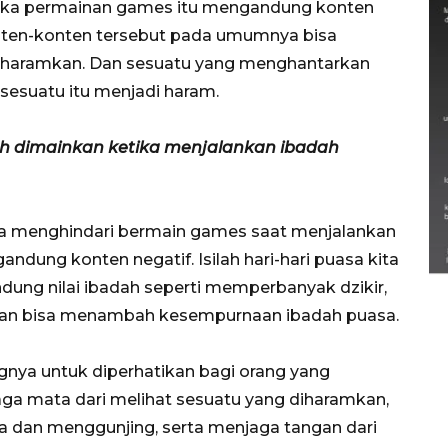
jika permainan games itu mengandung konten
nten-konten tersebut pada umumnya bisa
iharamkan. Dan sesuatu yang menghantarkan
esuatu itu menjadi haram.
eh dimainkan ketika menjalankan ibadah
Semarak Lebaran Ketupat di
ta menghindari bermain games saat menjalankan
berbagai daerah
dung konten negatif. Isilah hari-hari puasa kita
28 Maret 2026
ung nilai ibadah seperti memperbanyak dzikir,
akan bisa menambah kesempurnaan ibadah puasa.
ngnya untuk diperhatikan bagi orang yang
ga mata dari melihat sesuatu yang diharamkan,
ta dan menggunjing, serta menjaga tangan dari