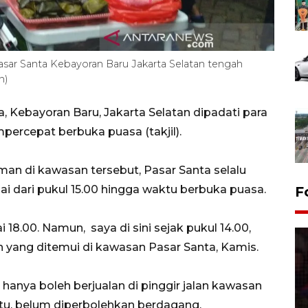
sar Santa Kebayoran Baru Jakarta Selatan tengah
n)
 Kebayoran Baru, Jakarta Selatan dipadati para
cepat berbuka puasa (takjil).
n di kawasan tersebut, Pasar Santa selalu
i dari pukul 15.00 hingga waktu berbuka puasa.
F
i 18.00. Namun, saya di sini sejak pukul 14.00,
 yang ditemui di kawasan Pasar Santa, Kamis.
nya boleh berjualan di pinggir jalan kawasan
itu, belum diperbolehkan berdagang.
Lebaran Betawi 2026, ajang