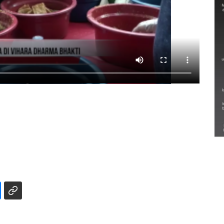
Semarak Lebaran Ketupat di
berbagai daerah
28 Maret 2026