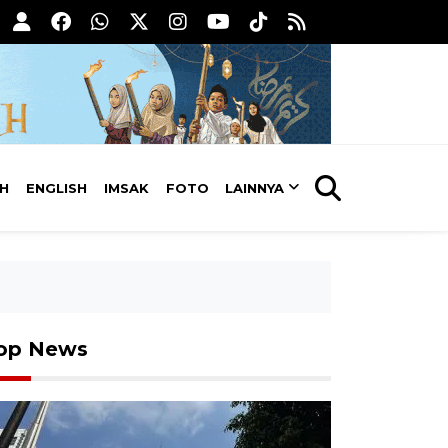
AH
ENGLISH
IMSAK
FOTO
LAINNYA
op News