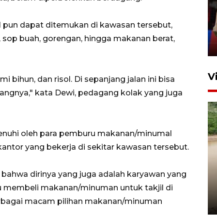
silaturahim masyarakat dan
upaya pelestarian budaya di
pun dapat ditemukan di kawasan tersebut,
Ibu Kota
ak, sop buah, gorengan, hingga makanan berat,
11 April 2026
V
 bihun, dan risol. Di sepanjang jalan ini bisa
gangnya," kata Dewi, pedagang kolak yang juga
ipenuhi oleh para pemburu makanan/minumal
antor yang bekerja di sekitar kawasan tersebut.
Gabung Persebaya, striker
n bahwa dirinya yang juga adalah karyawan yang
timnas Ramadhan Sananta
lu membeli makanan/minuman untuk takjil di
kembali asah naluri
erbagai macam pilihan makanan/minuman
9 Juli 2026