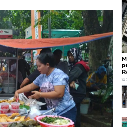
M
p
R
10 