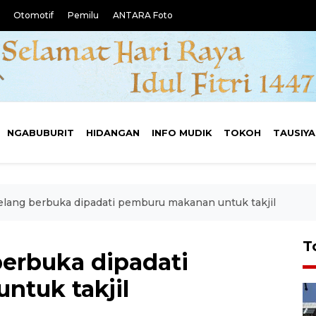
Otomotif
Pemilu
ANTARA Foto
NGABUBURIT
HIDANGAN
INFO MUDIK
TOKOH
TAUSIY
jelang berbuka dipadati pemburu makanan untuk takjil
T
berbuka dipadati
tuk takjil