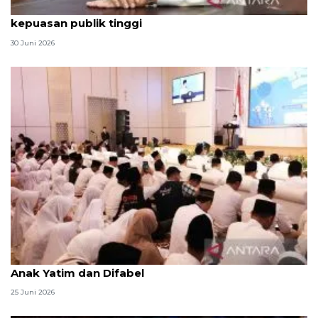
Qodari: Pemerintah tak puas diri meski tingkat
kepuasan publik tinggi
30 Juni 2026
Menag jadikan setiap 10 Muharam sebagai Lebaran
Anak Yatim dan Difabel
25 Juni 2026