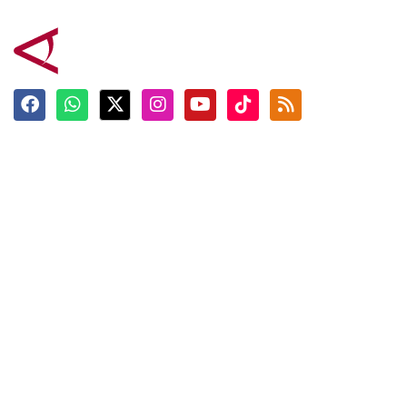
Terkini
Berita
Top News
Ngabuburit
Terpopuler
Hidangan
Foto
Info Mudik
Video
Tokoh
Infografik
Tausiyah
English
Jadwal Imsak