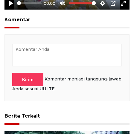
00:00
Play
Mute
Settings
PIP
Ente
full
Komentar
Komentar menjadi tanggung-jawab
Kirim
Anda sesuai UU ITE.
Berita Terkait