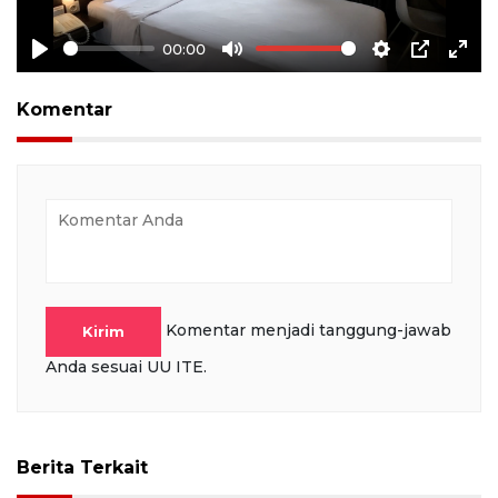
00:00
Play
Mute
Settings
PIP
Ente
full
Komentar
Komentar menjadi tanggung-jawab
Kirim
Anda sesuai UU ITE.
Berita Terkait