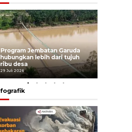
Program Jembatan Garuda
Pemerint
hubungkan lebih dari tujuh
pembangu
ribu desa
dukung k
29 Juli 2026
29 Juli 2026
nfografik