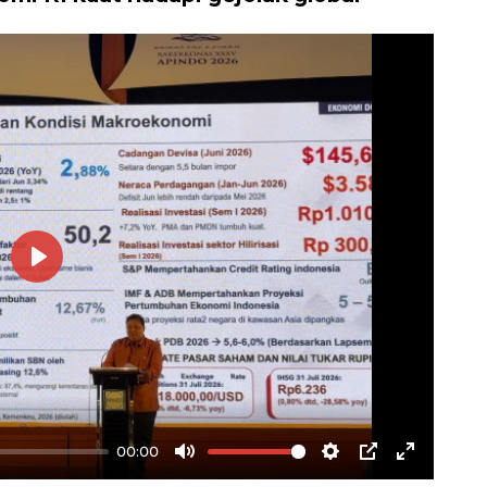
Play
00:00
Mute
Settings
PIP
Enter