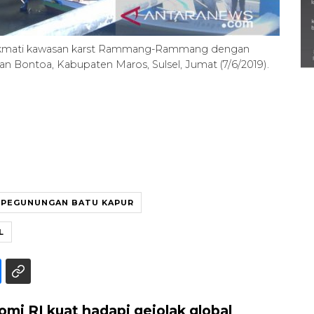
Semarak Lebaran Ketupat di
berbagai daerah
nikmati kawasan karst Rammang-Rammang dengan
28 Maret 2026
an Bontoa, Kabupaten Maros, Sulsel, Jumat (7/6/2019).
PEGUNUNGAN BATU KAPUR
L
i RI kuat hadapi gejolak global