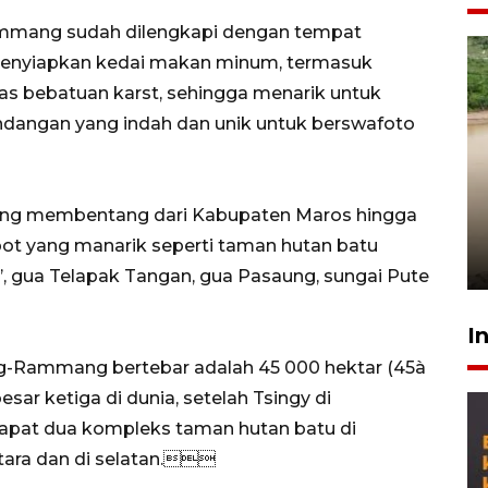
mmang sudah dilengkapi dengan tempat
 menyiapkan kedai makan minum, termasuk
tas bebatuan karst, sehingga menarik untuk
ndangan yang indah dan unik untuk berswafoto
Gabung Persebaya, striker
timnas Ramadhan Sananta
g membentang dari Kabupaten Maros hingga
kembali asah naluri
ot yang manarik seperti taman hutan batu
9 Juli 2026
a’, gua Telapak Tangan, gua Pasaung, sungai Pute
I
-Rammang bertebar adalah 45 000 hektar (45à
ar ketiga di dunia, setelah Tsingy di
dapat dua kompleks taman hutan batu di
ara dan di selatan.