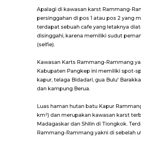
Apalagi di kawasan karst Rammang-Ra
persinggahan di pos 1 atau pos 2 yang
terdapat sebuah cafe yang letaknya dia
disinggahi, karena memiliki sudut pema
(selfie).
Kawasan Karts Rammang-Rammang yan
Kabupaten Pangkep ini memiliki spot-sp
kapur, telaga Bidadari, gua Bulu' Barakk
dan kampung Berua.
Luas haman hutan batu Kapur Rammang
km²) dan merupakan kawasan karst terbes
Madagaskar dan Shilin di Tiongkok. Ter
Rammang-Rammang yakni di sebelah ut