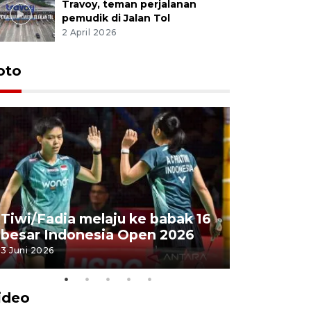
Travoy, teman perjalanan
pemudik di Jalan Tol
2 April 2026
oto
Penyembe
Tiwi/Fadia melaju ke babak 16
milik Pre
besar Indonesia Open 2026
Masjid Ist
3 Juni 2026
28 Mei 2026
ideo