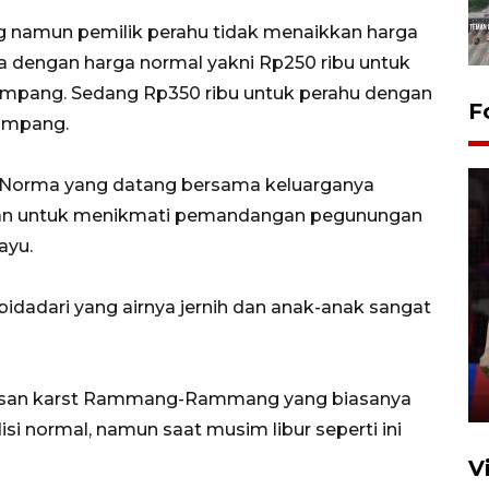
g namun pemilik perahu tidak menaikkan harga
 dengan harga normal yakni Rp250 ribu untuk
mpang. Sedang Rp350 ribu untuk perahu dengan
F
numpang.
g Norma yang datang bersama keluarganya
ihan untuk menikmati pemandangan pegunungan
ayu.
Lebaran Betawi 2026, ajang
 bidadari yang airnya jernih dan anak-anak sangat
silaturahim masyarakat dan
upaya pelestarian budaya di
Ibu Kota
11 April 2026
awasan karst Rammang-Rammang yang biasanya
isi normal, namun saat musim libur seperti ini
V