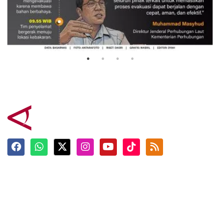
Evakuasi korban kebakaran KM
Mutiara Sentosa 2
3 Agustus 2026
Terkini
Berita
Top News
Ngabuburit
Terpopuler
Hidangan