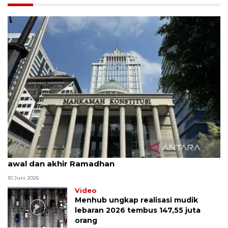
MK uji materi UU Peradilan Agama perihal isbat
awal dan akhir Ramadhan
10 Juni 2026
Video
Menhub ungkap realisasi mudik
lebaran 2026 tembus 147,55 juta
orang