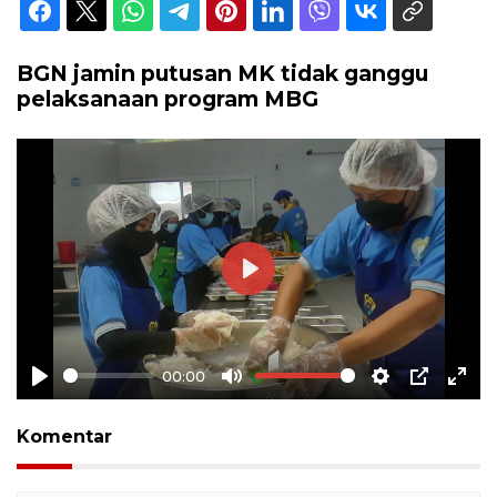
BGN jamin putusan MK tidak ganggu
pelaksanaan program MBG
Play
00:00
Play
Mute
Settings
PIP
Ente
full
Komentar