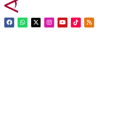
Terkini
Berita
Top News
Ngabuburit
Terpopuler
Hidangan
Foto
Info Mudik
Video
Tokoh
Infografik
Tausiyah
English
Jadwal Imsak
Karkhas
ANTARA News English