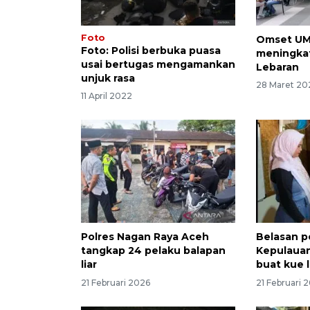
Foto
Omset UM
Foto: Polisi berbuka puasa
meningkat
usai bertugas mengamankan
Lebaran
unjuk rasa
28 Maret 20
11 April 2022
Polres Nagan Raya Aceh
Belasan p
tangkap 24 pelaku balapan
Kepulauan
liar
buat kue 
21 Februari 2026
21 Februari 