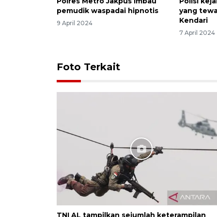
Polres Metro Jakpus imbau
Polisi kej
pemudik waspadai hipnotis
yang tewa
Kendari
9 April 2024
7 April 2024
Foto Terkait
TNI AL tampilkan sejumlah keterampilan