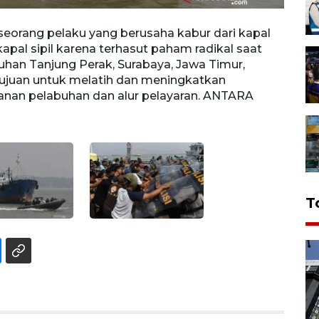
eorang pelaku yang berusaha kabur dari kapal
Satua
pal sipil karena terhasut paham radikal saat
menga
han Tanjung Perak, Surabaya, Jawa Timur,
terha
rtujuan untuk melatih dan meningkatkan
Surab
nan pelabuhan dan alur pelayaran. ANTARA
menin
pelay
T