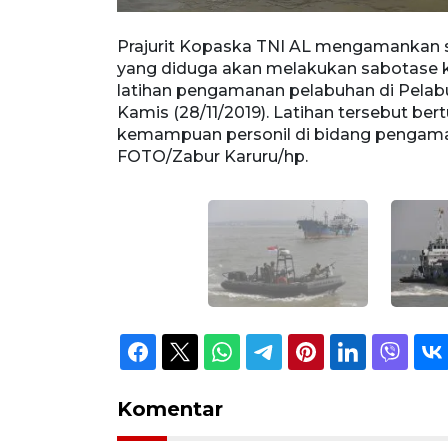
aham radikal
Prajurit Kopaska TNI AL mengamankan s
 Jawa Timur,
yang diduga akan melakukan sabotase ka
atkan
latihan pengamanan pelabuhan di Pelabu
n. ANTARA
Kamis (28/11/2019). Latihan tersebut be
kemampuan personil di bidang pengama
FOTO/Zabur Karuru/hp.
Komentar