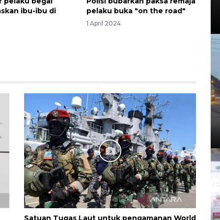
ar pelaku begal
Polisi bubarkan paksa remaja
skan ibu-ibu di
pelaku buka "on the road"
1 April 2024
Satuan Tugas Laut untuk pengamanan World