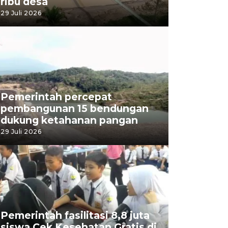
ribu desa
29 Juli 2026
Pemerintah percepat
pembangunan 15 bendungan
dukung ketahanan pangan
29 Juli 2026
Pemerintah fasilitasi 8,8 juta
siswa Cek Kesehatan Gratis di