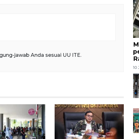
M
p
gung-jawab Anda sesuai UU ITE.
R
10 