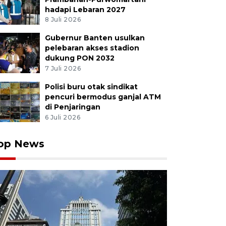
hadapi Lebaran 2027
8 Juli 2026
n Kapal Patroli (Satrol) TNI AL bersama prajurit Kopas
mankan sebuah kapal yang diduga akan melakukan sab
Gubernur Banten usulkan
sut paham radikal saat latihan pengamanan pelabuhan 
pelebaran akses stadion
aya, Jawa Timur, Kamis (28/11/2019). Latihan tersebut b
dukung PON 2032
gkatkan kemampuan personil di bidang pengamanan p
7 Juli 2026
aran. ANTARA FOTO/Zabur Karuru/hp.
Polisi buru otak sindikat
pencuri bermodus ganjal ATM
di Penjaringan
6 Juli 2026
op News