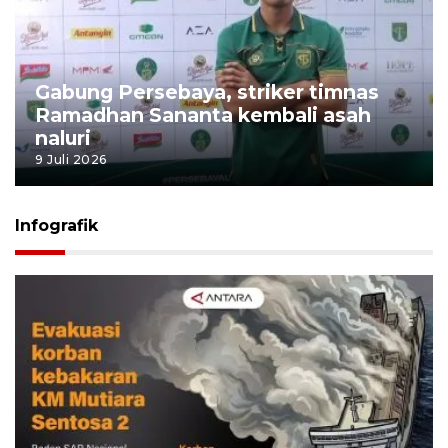
Gabung Persebaya, striker timnas
Ramadhan Sananta kembali asah
naluri
9 Juli 2026
Infografik