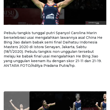
Pebulu tangkis tunggal putri Spanyol Carolina Marin
Pe
berselebrasi usai mengalahkan lawannya asal China He
m
Bing Jiao dalam babak semi final Daihatsu Indonesia
Bi
Masters 2020 di Istora Senayan, Jakarta, Sabtu
Ma
(18/1/2020). Pebulu tangkis non unggulan tersebut
(1
melaju ke babak final usai mengalahkan He Bing Jiao
m
is
yang unggulan keenam itu dengan skor 21-11 dan 21-19.
y
ANTARA FOTO/Aditya Pradana Putra/hp.
A
)