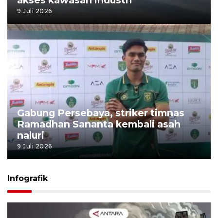
9 Juli 2026
Gabung Persebaya, striker timnas
Ramadhan Sananta kembali asah
naluri
9 Juli 2026
Infografik