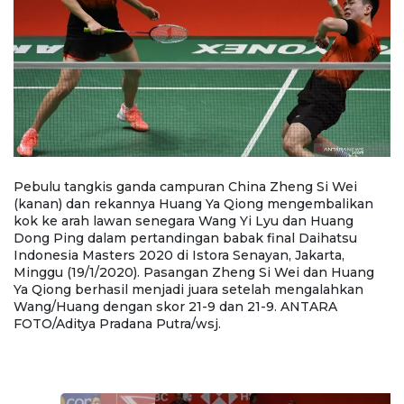
Pebulu tangkis ganda campuran China Zheng Si Wei
P
(kanan) dan rekannya Huang Ya Qiong mengembalikan
(
kok ke arah lawan senegara Wang Yi Lyu dan Huang
k
Dong Ping dalam pertandingan babak final Daihatsu
D
Indonesia Masters 2020 di Istora Senayan, Jakarta,
In
Minggu (19/1/2020). Pasangan Zheng Si Wei dan Huang
M
Ya Qiong berhasil menjadi juara setelah mengalahkan
Y
Wang/Huang dengan skor 21-9 dan 21-9. ANTARA
W
FOTO/Aditya Pradana Putra/wsj.
FO
*
F