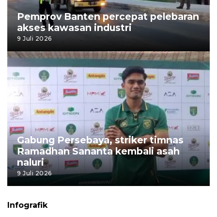
Pemprov Banten percepat pelebaran
akses kawasan industri
9 Juli 2026
Gabung Persebaya, striker timnas
Ramadhan Sananta kembali asah
naluri
9 Juli 2026
Infografik