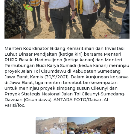
Menteri Koordinator Bidang Kemaritiman dan Investasi
M
PR
Luhut Binsar Pandjaitan (ketiga kiri) bersama Menteri
L
PUPR Basuki Hadimuljono (ketiga kanan) dan Menteri
Ba
au
Perhubungan Budi Karya Sumadi (kedua kanan) meninjau
P
proyek Jalan Tol Cisumdawu di Kabupaten Sumedang,
p
ya
Jawa Barat, Kamis (30/9/2021). Dalam kunjungan kerjanya
J
di Jawa Barat, tiga menteri tersebut berkesempatan
d
untuk meninjau proyek simpang susun Cileunyi dan
u
-
Proyek Strategis Nasional Jalan Tol Cileunyi-Sumedang-
Pr
Dawuan (Cisumdawu). ANTARA FOTO/Raisan Al
D
Farisi/foc.
Fa