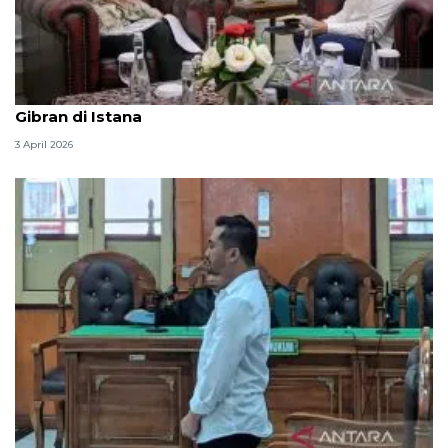
Seskab Teddy silaturahmi Idul Fitri ke Wapres
Gibran di Istana
3 April 2026
Hakim PN Medan vonis bebas Amsal Sitepu karena