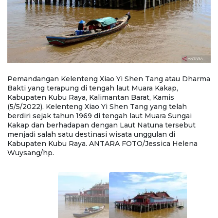
ma
Pemandangan Kelenteng Xiao Yi Shen Tang atau Dharma
P
Bakti yang terapung di tengah laut Muara Kakap,
Ba
Kabupaten Kubu Raya, Kalimantan Barat, Kamis
K
(5/5/2022). Kelenteng Xiao Yi Shen Tang yang telah
(5
berdiri sejak tahun 1969 di tengah laut Muara Sungai
be
Kakap dan berhadapan dengan Laut Natuna tersebut
K
menjadi salah satu destinasi wisata unggulan di
me
Kabupaten Kubu Raya. ANTARA FOTO/Jessica Helena
K
Wuysang/hp.
W