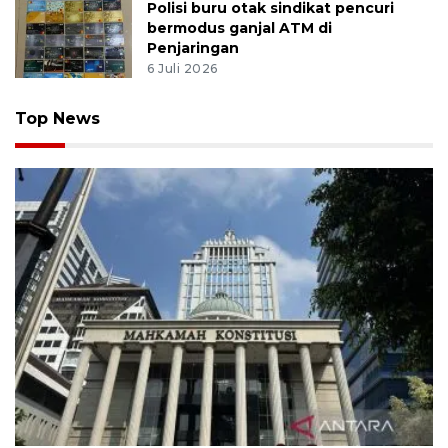
Polisi buru otak sindikat pencuri
bermodus ganjal ATM di
Penjaringan
6 Juli 2026
Top News
MK uji materi UU Peradilan Agama perihal isbat