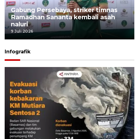
Gabung Persebaya, striker timnas
Ramadhan Sananta kembali asah
naluri
9 Juli 2026
Infografik