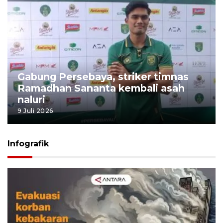
Gabung Persebaya, striker timnas
Ramadhan Sananta kembali asah
naluri
9 Juli 2026
Infografik