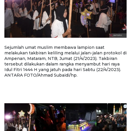
Sejumlah umat muslim membawa lampion saat
Se
melakukan takbiran keliling melalui jalan-jalan protokol di
k
at
Ampenan, Mataram, NTB, Jumat (21/4/2023). Takbiran
Ju
tersebut dilakukan dalam rangka menyambut hari raya
s
Idul Fitri 1444 H yang jatuh pada hari Sabtu (22/4/2023).
t
ANTARA FOTO/Ahmad Subaidi/hp.
ma
A