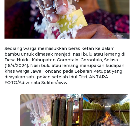
Seorang warga memasukkan beras ketan ke dalam
S
bambu untuk dimasak menjadi nasi bulu atau lemang di
m
i
Desa Huidu, Kabupaten Gorontalo, Gorontalo, Selasa
Ka
a
(16/4/2024). Nasi bulu atau lemang merupakan kudapan
b
khas warga Jawa Tondano pada Lebaran Ketupat yang
T
dirayakan satu pekan setelah Idul Fitri. ANTARA
p
FOTO/Adiwinata Solihin/aww.
S