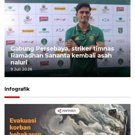
Gabung Persebaya, striker timnas
Ramadhan Sananta kembali asah
naluri
9 Juli 2026
Infografik