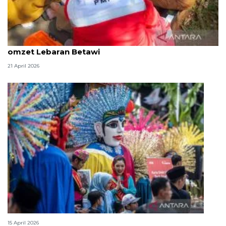
DKI kemarin, kebakaran gedung Kemendagri lalu
omzet Lebaran Betawi
21 April 2026
Lebaran Betawi, harmoni tradisi dan kota global
15 April 2026