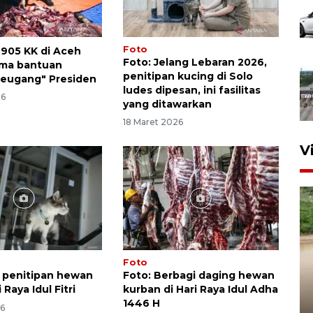
Foto
905 KK di Aceh
Foto: Jelang Lebaran 2026,
ima bantuan
penitipan kucing di Solo
meugang" Presiden
ludes dipesan, ini fasilitas
26
yang ditawarkan
18 Maret 2026
V
Foto
a penitipan hewan
Foto: Berbagi daging hewan
 Raya Idul Fitri
kurban di Hari Raya Idul Adha
1446 H
26