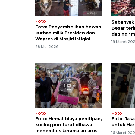
Foto
Sebanyak 
Foto: Penyembelihan hewan
Besar ter
kurban milik Presiden dan
daging "
Wapres di Masjid Istiqlal
19 Maret 20
28 Mei 2026
Foto
Foto
Foto: Hemat biaya penitipan,
Foto: Jas
kucing pun turut dibawa
untuk Hari
menembus keramaian arus
16 Maret 20