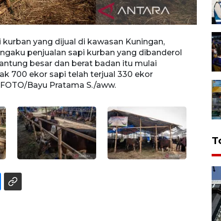
urban yang dijual di kawasan Kuningan,
Pedag
ngaku penjualan sapi kurban yang dibanderol
(7/6/
gantung besar dan berat badan itu mulai
Rp40 
k 700 ekor sapi telah terjual 330 ekor
dari t
A FOTO/Bayu Pratama S./aww.
ANTAR
T