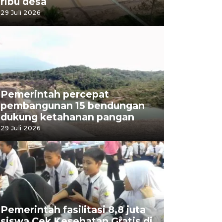
ribu desa
29 Juli 2026
Pemerintah percepat
pembangunan 15 bendungan
dukung ketahanan pangan
29 Juli 2026
Pemerintah fasilitasi 8,8 juta
siswa Cek Kesehatan Gratis di