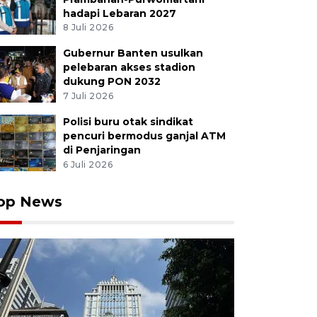
hadapi Lebaran 2027
8 Juli 2026
Gubernur Banten usulkan
ang melayani calon pembeli sapi kurban di kawasan Ku
pelebaran akses stadion
2024). Pedagang mengaku penjualan sapi kurban yang d
dukung PON 2032
juta per ekor tergantung besar dan berat badan itu m
7 Juli 2026
otal sebanyak 700 ekor sapi telah terjual 330 ekor menj
A FOTO/Bayu Pratama S./aww.
Polisi buru otak sindikat
pencuri bermodus ganjal ATM
di Penjaringan
6 Juli 2026
op News