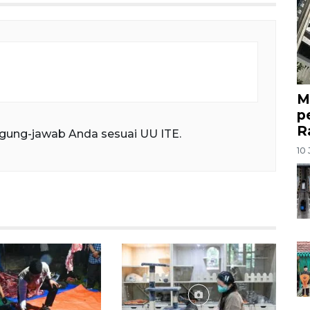
M
p
R
gung-jawab Anda sesuai UU ITE.
10 