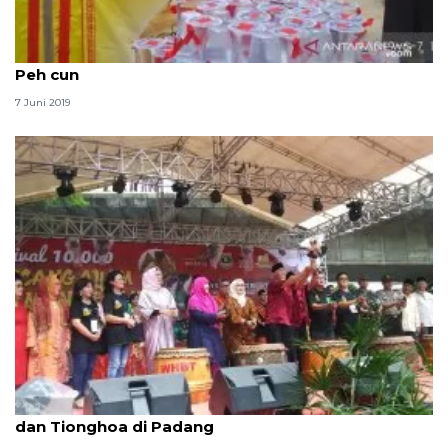
Wabup Bangka apresiasi etnis Tionghoa rayakan
Peh cun
7 Juni 2019
Bakcang dan Lamang Baluo satukan Etnis Minang
dan Tionghoa di Padang