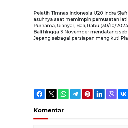
a rekan
Pelatih Timnas Indonesia U20 Indra Sjaf
ai Purnama,
asuhnya saat memimpin pemusatan latihan
 di Bali
Purnama, Gianyar, Bali, Rabu (30/10/202
utan ke
Bali hingga 3 November mendatang sebe
kri Yusuf/Spt.
Jepang sebagai persiapan mengikuti Pia
Komentar