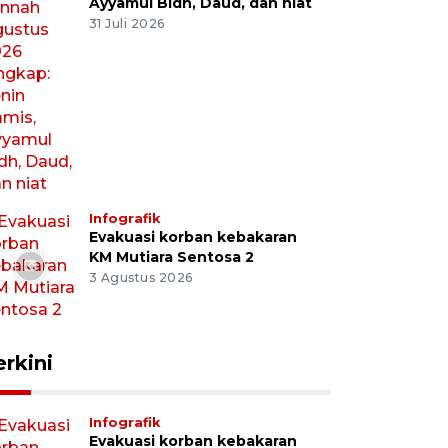
Ayyamul Bidh, Daud, dan niat
31 Juli 2026
ak bola Timnas Indonesia U-20 Kadek Arel (kiri) menggi
tan latihan di Training Center Bali United, Pantai Purn
0/2024). Timnas U-20 melakukan pemusatan latihan di 
tang sebelum menjalani pemusatan latihan lanjutan k
kuti Piala Asia U-20 2025. ANTARA FOTO/Fikri Yusuf/Sp
Infografik
Evakuasi korban kebakaran
KM Mutiara Sentosa 2
3 Agustus 2026
erkini
Infografik
Evakuasi korban kebakaran