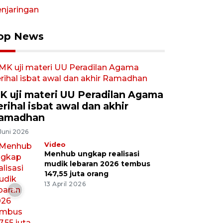
op News
K uji materi UU Peradilan Agama
erihal isbat awal dan akhir
amadhan
Juni 2026
Video
Menhub ungkap realisasi
mudik lebaran 2026 tembus
147,55 juta orang
13 April 2026