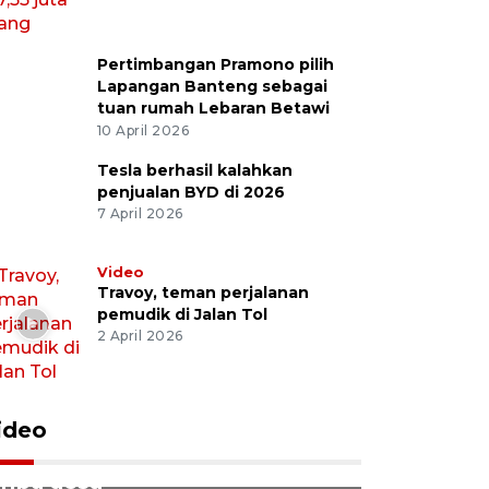
Pertimbangan Pramono pilih
Lapangan Banteng sebagai
tuan rumah Lebaran Betawi
10 April 2026
Tesla berhasil kalahkan
penjualan BYD di 2026
7 April 2026
Video
Travoy, teman perjalanan
pemudik di Jalan Tol
2 April 2026
ideo
Program Jembatan Garuda
hubungkan lebih dari tujuh
Pemerintah percepat
ribu desa