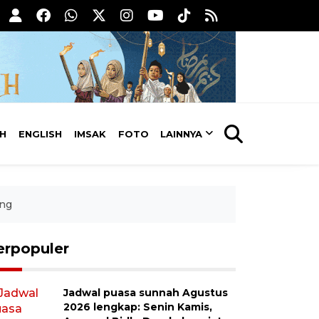
AH
ENGLISH
IMSAK
FOTO
LAINNYA
ang
erpopuler
Jadwal puasa sunnah Agustus
2026 lengkap: Senin Kamis,