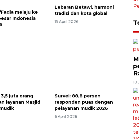
Lebaran Betawi, harmoni
/Fadia melaju ke
tradisi dan kota global
besar Indonesia
T
15 April 2026
6
M
p
R
10 
3,5 juta orang
Survei: 88,8 persen
n layanan Masjid
responden puas dengan
mudik
pelayanan mudik 2026
6 April 2026