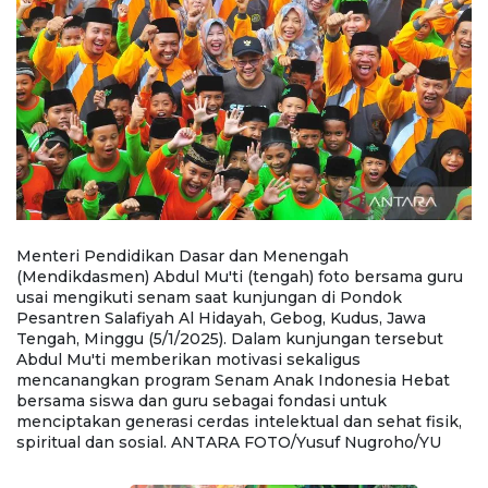
Menteri Pendidikan Dasar dan Menengah
M
(Mendikdasmen) Abdul Mu'ti (tengah) foto bersama guru
(
l
usai mengikuti senam saat kunjungan di Pondok
s
.
Pesantren Salafiyah Al Hidayah, Gebog, Kudus, Jawa
H
Tengah, Minggu (5/1/2025). Dalam kunjungan tersebut
D
k
Abdul Mu'ti memberikan motivasi sekaligus
m
si
mencanangkan program Senam Anak Indonesia Hebat
I
bersama siswa dan guru sebagai fondasi untuk
u
menciptakan generasi cerdas intelektual dan sehat fisik,
se
spiritual dan sosial. ANTARA FOTO/Yusuf Nugroho/YU
N