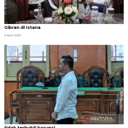
Seskab Teddy silaturahmi Idul Fitri ke Wapres
Gibran di Istana
3 April 2026
Hakim PN Medan vonis bebas Amsal Sitepu karena
tidak terbukti korupsi