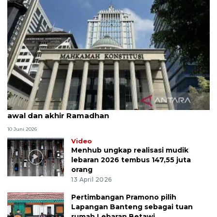
MK uji materi UU Peradilan Agama perihal isbat
awal dan akhir Ramadhan
10 Juni 2026
Video
Menhub ungkap realisasi mudik
lebaran 2026 tembus 147,55 juta
orang
13 April 2026
Pertimbangan Pramono pilih
Lapangan Banteng sebagai tuan
rumah Lebaran Betawi