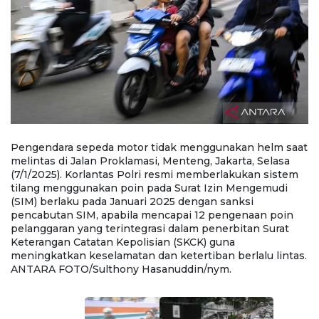
Pengendara sepeda motor tidak menggunakan helm saat
P
melintas di Jalan Proklamasi, Menteng, Jakarta, Selasa
Tr
m
(7/1/2025). Korlantas Polri resmi memberlakukan sistem
(7
tilang menggunakan poin pada Surat Izin Mengemudi
t
(SIM) berlaku pada Januari 2025 dengan sanksi
(
pencabutan SIM, apabila mencapai 12 pengenaan poin
p
pelanggaran yang terintegrasi dalam penerbitan Surat
p
Keterangan Catatan Kepolisian (SKCK) guna
K
s.
meningkatkan keselamatan dan ketertiban berlalu lintas.
m
ANTARA FOTO/Sulthony Hasanuddin/nym.
A