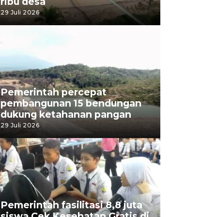
ribu desa
29 Juli 2026
Pemerintah percepat
pembangunan 15 bendungan
dukung ketahanan pangan
29 Juli 2026
Pemerintah fasilitasi 8,8 juta
siswa Cek Kesehatan Gratis di