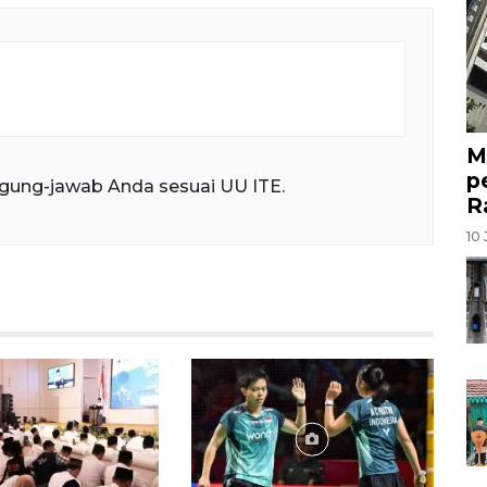
M
p
gung-jawab Anda sesuai UU ITE.
R
10 