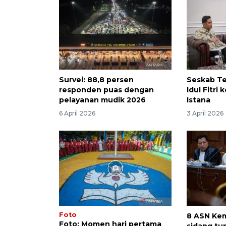
Survei: 88,8 persen
Seskab Te
responden puas dengan
Idul Fitri
pelayanan mudik 2026
Istana
6 April 2026
3 April 2026
Foto
8 ASN Ke
Foto: Momen hari pertama
sidang tu