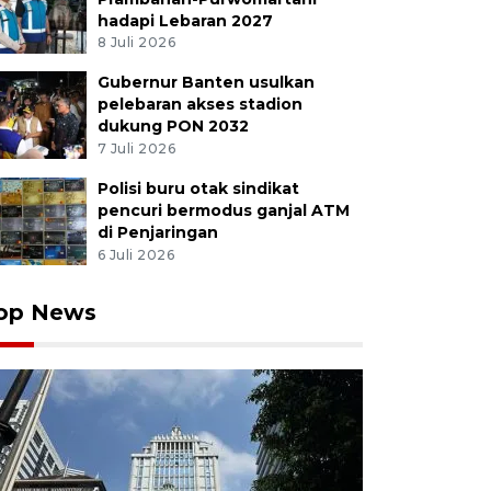
hadapi Lebaran 2027
8 Juli 2026
Gubernur Banten usulkan
is putri Bulgaria Viktoriya Tomova mengembalikan bola
pelebaran akses stadion
 Russia Daria Kasatkina pada laga putaran pertama Aust
dukung PON 2032
Melbourne, Australia, Selasa (14/1/2024). Daria Kasatki
7 Juli 2026
riya Tomova dengan skor 6-1, 6-2. ANTARA FOTO/REUT
Polisi buru otak sindikat
pencuri bermodus ganjal ATM
di Penjaringan
6 Juli 2026
op News