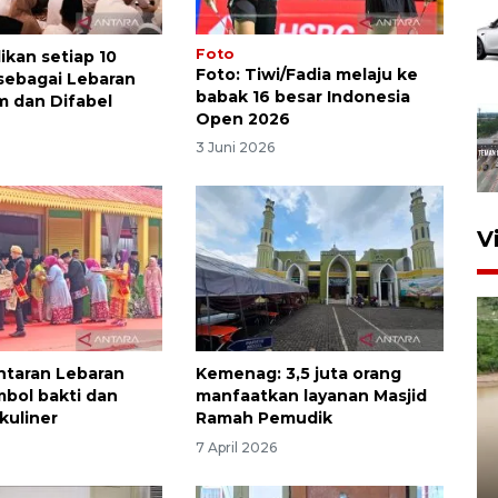
Foto
ikan setiap 10
Foto: Tiwi/Fadia melaju ke
sebagai Lebaran
babak 16 besar Indonesia
m dan Difabel
Open 2026
6
3 Juni 2026
V
antaran Lebaran
Kemenag: 3,5 juta orang
mbol bakti dan
manfaatkan layanan Masjid
kuliner
Ramah Pemudik
7 April 2026