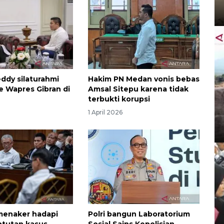
ddy silaturahmi
Hakim PN Medan vonis bebas
 ke Wapres Gibran di
Amsal Sitepu karena tidak
terbukti korupsi
1 April 2026
menaker hadapi
Polri bangun Laboratorium
ntutan kasus
Sosial Sains Kepolisian