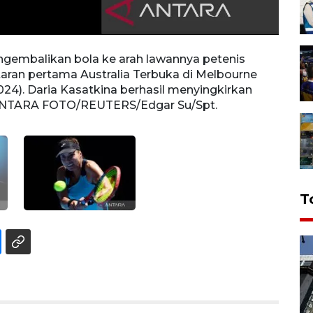
engembalikan bola ke arah lawannya petenis
Peten
taran pertama Australia Terbuka di Melbourne
putri
2024). Daria Kasatkina berhasil menyingkirkan
Park, 
. ANTARA FOTO/REUTERS/Edgar Su/Spt.
Vikto
T