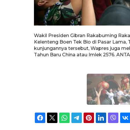
asan dari
Wakil Presiden Gibran Rakabuming Rak
ma,
Kelenteng Boen Tek Bio di Pasar Lama, 
es juga
kunjungannya tersebut, Wapres juga me
k 2576.
Tahun Baru China atau Imlek 2576. A