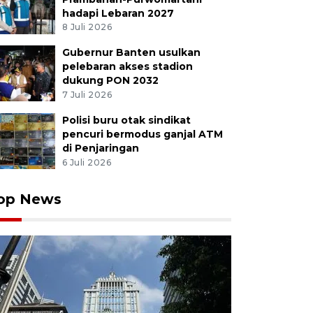
hadapi Lebaran 2027
8 Juli 2026
Gubernur Banten usulkan
pelebaran akses stadion
dukung PON 2032
 Presiden Gibran Rakabuming Raka (ketiga kiri) menden
7 Juli 2026
rus kelenteng saat mengunjungi Kelenteng Boen Tek B
rang, Banten, Jumat (24/1/2025). Dalam kunjungannya 
Polisi buru otak sindikat
at kesiapan kelenteng dalam menyambut Tahun Baru Ch
pencuri bermodus ganjal ATM
RA FOTO/Muhammad Iqbal/YU
di Penjaringan
6 Juli 2026
op News