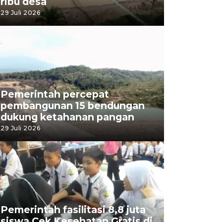
ribu desa
29 Juli 2026
Pemerintah percepat
pembangunan 15 bendungan
dukung ketahanan pangan
29 Juli 2026
Pemerintah fasilitasi 8,8 juta
siswa Cek Kesehatan Gratis di