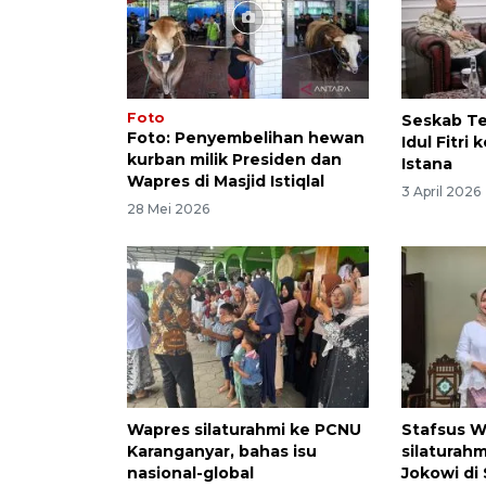
Foto
Seskab Te
Foto: Penyembelihan hewan
Idul Fitri
kurban milik Presiden dan
Istana
Wapres di Masjid Istiqlal
3 April 2026
28 Mei 2026
Wapres silaturahmi ke PCNU
Stafsus W
Karanganyar, bahas isu
silaturah
nasional-global
Jokowi di