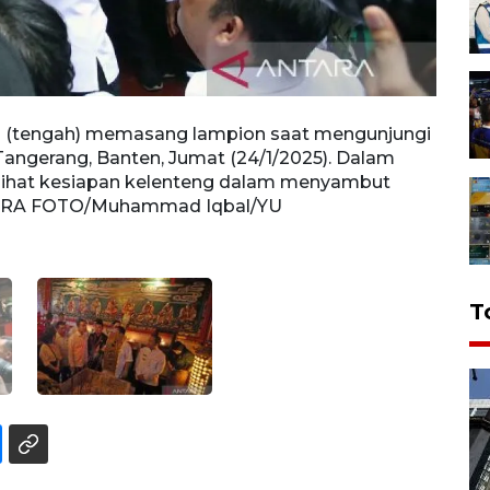
a (tengah) memasang lampion saat mengunjungi
Wakil
Tangerang, Banten, Jumat (24/1/2025). Dalam
pengu
lihat kesiapan kelenteng dalam menyambut
Tange
NTARA FOTO/Muhammad Iqbal/YU
melih
ANTA
T