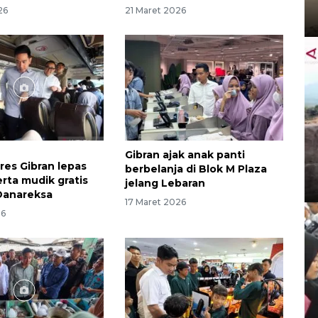
26
21 Maret 2026
Gibran ajak anak panti
res Gibran lepas
berbelanja di Blok M Plaza
erta mudik gratis
jelang Lebaran
Danareksa
17 Maret 2026
26