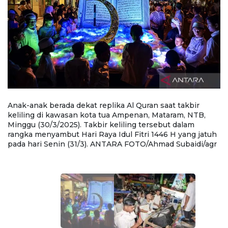
Anak-anak berada dekat replika Al Quran saat takbir
Ta
a
keliling di kawasan kota tua Ampenan, Mataram, NTB,
me
Minggu (30/3/2025). Takbir keliling tersebut dalam
A
ul
rangka menyambut Hari Raya Idul Fitri 1446 H yang jatuh
k
pada hari Senin (31/3). ANTARA FOTO/Ahmad Subaidi/agr
Fi
F