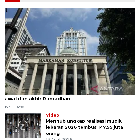
MK uji materi UU Peradilan Agama perihal isbat
awal dan akhir Ramadhan
10 Juni 2026
Video
Menhub ungkap realisasi mudik
lebaran 2026 tembus 147,55 juta
orang
13 April 2026