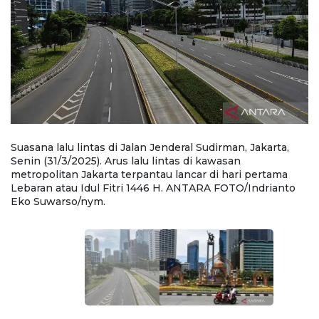
Suasana lalu lintas di Jalan Jenderal Sudirman, Jakarta,
P
di
Senin (31/3/2025). Arus lalu lintas di kawasan
Bu
metropolitan Jakarta terpantau lancar di hari pertama
ka
Lebaran atau Idul Fitri 1446 H. ANTARA FOTO/Indrianto
p
Eko Suwarso/nym.
F