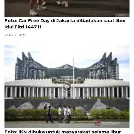
Foto
Foto: Car Free Day di Jakarta ditiadakan saat libur
Idul Fitri 1447 H
22 Maret 2026
Foto
Foto: IKN dibuka untuk masyarakat selama libur