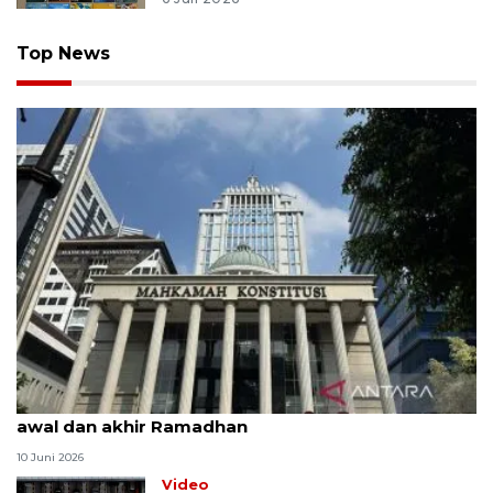
Top News
MK uji materi UU Peradilan Agama perihal isbat
awal dan akhir Ramadhan
10 Juni 2026
Video