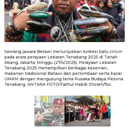
u
Seorang jawara Betawi menunjukkan koleksi batu cincin
W
pada acara perayaan Lebaran Tenabang 2025 di Tanah
p
Abang, Jakarta, Minggu (27/4/2025). Perayaan Lebaran
Ab
Tenabang 2025 menampilkan berbagai kesenian,
T
r
makanan tradisional Betawi dan perlombaan serta bazar
m
na
UMKM dengan mengusung tema Pusaka Budaya Pesona
U
Tenabang. ANTARA FOTO/Fathul Habib Sholeh/foc.
T