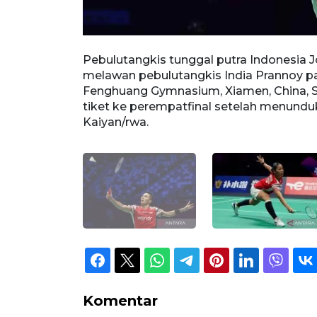
a Emanuelle
Pebulutangkis tunggal putra Indonesia 
la/Tanisha
melawan pebulutangkis India Prannoy pa
ium, Xiamen,
Fenghuang Gymnasium, Xiamen, China, 
setelah
tiket ke perempatfinal setelah menund
Kaiyan/rwa.
Komentar