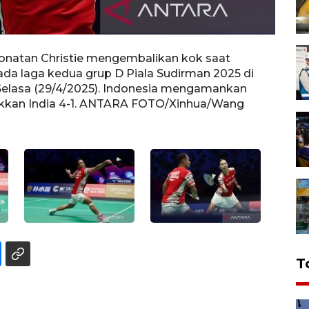
Jonatan Christie mengembalikan kok saat
Pebul
da laga kedua grup D Piala Sudirman 2025 di
melaw
Selasa (29/4/2025). Indonesia mengamankan
2025 
ukkan India 4-1. ANTARA FOTO/Xinhua/Wang
menga
FOTO/
T