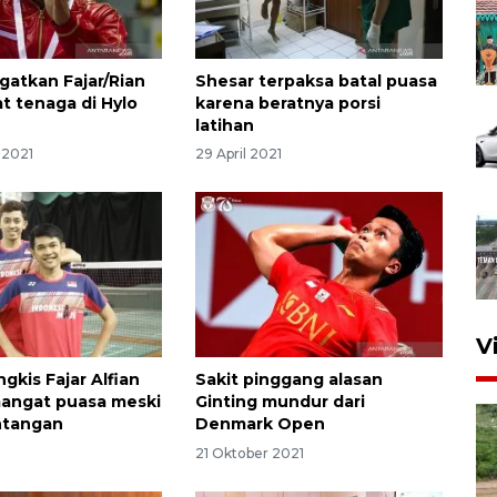
ngatkan Fajar/Rian
Shesar terpaksa batal puasa
t tenaga di Hylo
karena beratnya porsi
latihan
 2021
29 April 2021
V
gkis Fajar Alfian
Sakit pinggang alasan
angat puasa meski
Ginting mundur dari
ntangan
Denmark Open
21 Oktober 2021