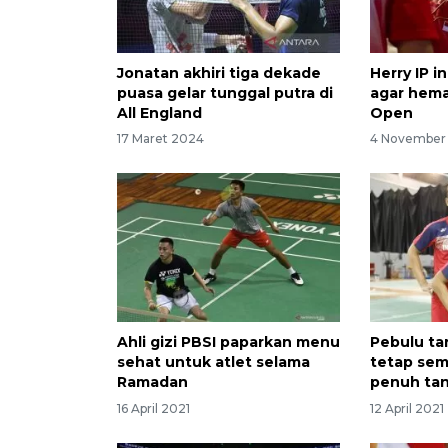
Jonatan akhiri tiga dekade
Herry IP i
puasa gelar tunggal putra di
agar hema
All England
Open
17 Maret 2024
4 November
Ahli gizi PBSI paparkan menu
Pebulu tan
sehat untuk atlet selama
tetap sem
Ramadan
penuh ta
16 April 2021
12 April 2021