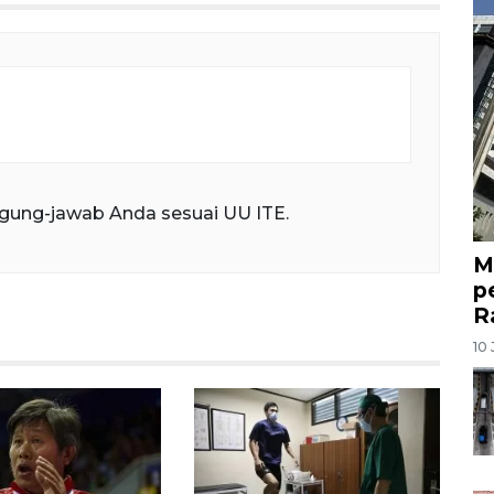
gung-jawab Anda sesuai UU ITE.
M
p
R
10 