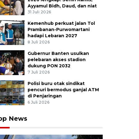
Ayyamul Bidh, Daud, dan niat
31 Juli 2026
Kemenhub perkuat jalan Tol
utangkis tunggal putri Indonesia Putri Kusuma Warda
Prambanan-Purwomartani
an pebulutangkis India Pusarla V. Sindhu pada laga ke
hadapi Lebaran 2027
di Fenghuang Gymnasium, Xiamen, China, Selasa (29/4/2
8 Juli 2026
mankan tiket ke perempatfinal setelah menundukkan 
Xinhua/Wang Kaiyan/rwa.
Gubernur Banten usulkan
pelebaran akses stadion
dukung PON 2032
7 Juli 2026
Polisi buru otak sindikat
pencuri bermodus ganjal ATM
di Penjaringan
6 Juli 2026
op News