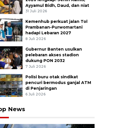
Ayyamul Bidh, Daud, dan niat
31 Juli 2026
Kemenhub perkuat jalan Tol
ja memotong daging sapi kurban milik warga yang di
Prambanan-Purwomartani
g Hewan (RPH) Palangka Raya, Kalimantan Tengah, Ju
hadapi Lebaran 2027
g Hewan tersebut melayani pemotongan hewan kurban
8 Juli 2026
 (9/6) dan tercatat pada hari pertama bertepatan denga
kor hewan kurban disembelih di tempat tersebut. AN
Gubernur Banten usulkan
pelebaran akses stadion
dukung PON 2032
7 Juli 2026
Polisi buru otak sindikat
pencuri bermodus ganjal ATM
di Penjaringan
6 Juli 2026
op News