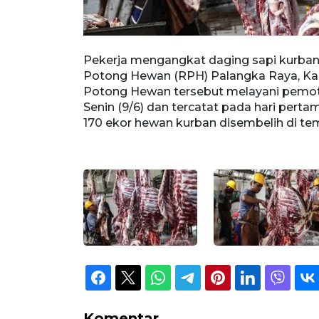
jid Salman
Pekerja mengangkat daging sapi kurban
menggunakan
Potong Hewan (RPH) Palangka Raya, Kal
rakat rawan
Potong Hewan tersebut melayani pemot
merintah Kota
Senin (9/6) dan tercatat pada hari pert
H. ANTARA
170 ekor hewan kurban disembelih di 
Komentar