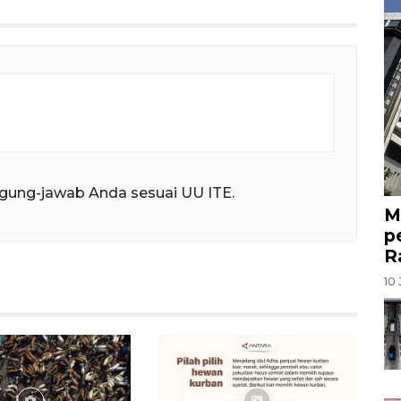
gung-jawab Anda sesuai UU ITE.
M
p
R
10 