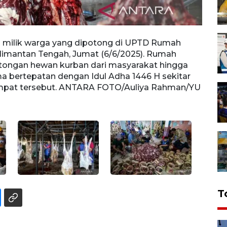
 milik warga yang dipotong di UPTD Rumah
Peker
imantan Tengah, Jumat (6/6/2025). Rumah
Poton
ongan hewan kurban dari masyarakat hingga
Poton
ama bertepatan dengan Idul Adha 1446 H sekitar
Senin
tempat tersebut. ANTARA FOTO/Auliya Rahman/YU
170 e
T