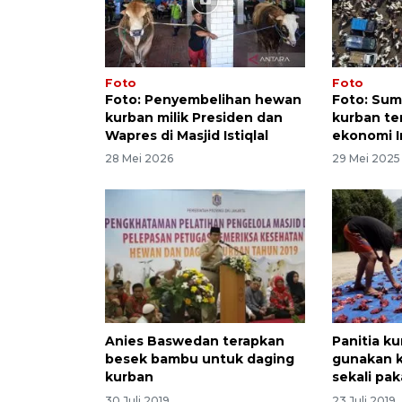
Foto
Foto
Foto: Penyembelihan hewan
Foto: Su
kurban milik Presiden dan
kurban te
Wapres di Masjid Istiqlal
ekonomi I
28 Mei 2026
29 Mei 2025
Anies Baswedan terapkan
Panitia ku
besek bambu untuk daging
gunakan k
kurban
sekali pak
30 Juli 2019
23 Juli 2019