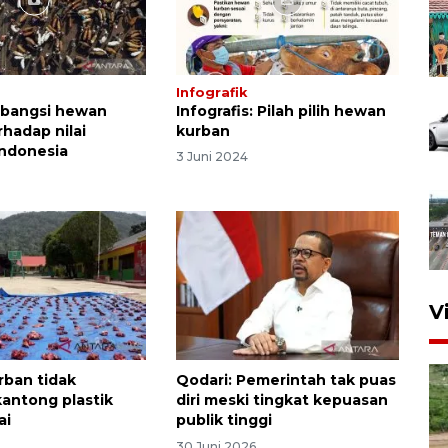
Infografik
mbangsi hewan
Infografis: Pilah pilih hewan
rhadap nilai
kurban
ndonesia
3 Juni 2024
V
rban tidak
Qodari: Pemerintah tak puas
antong plastik
diri meski tingkat kepuasan
ai
publik tinggi
30 Juni 2026