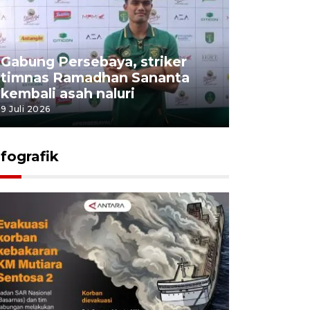
Gabung Persebaya, striker
timnas Ramadhan Sananta
kembali asah naluri
9 Juli 2026
nfografik