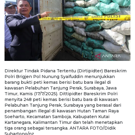
u
Direktur Tindak Pidana Tertentu (Dirtipidter) Bareskrim
T
Polri Brigjen Pol Nunung Syaifuddin menunjukkan
i
barang bukti peti kemas berisi batu bara ilegal di
Ja
a
kawasan Pelabuhan Tanjung Perak, Surabaya, Jawa
m
Timur, Kamis (17/7/2025). Dittipidter Bareskrim Polri
P
menyita 248 peti kemas berisi batu bara di kawasan
p
Pelabuhan Tanjung Perak, Surabaya yang berasal dari
S
penambangan illegal di kawasan Hutan Taman Raya
K
Soeharto, Kecamatan Samboja, Kabupaten Kutai
t
Kartanegara, Kalimantan Timur dan telah menetapkan
S
tiga orang sebagai tersangka. ANTARA FOTO/Didik
Suhartono/nz