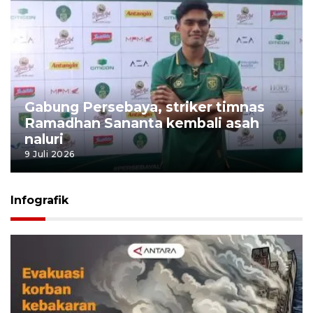
Gabung Persebaya, striker timnas
Ramadhan Sananta kembali asah
naluri
9 Juli 2026
Infografik