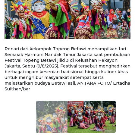
Penari dari kelompok Topeng Betawi menampilkan tari
P
an
Semarak Harmoni Nandak Timur Jakarta saat pembukaan
S
Festival Topeng Betawi jilid 3 di Kelurahan Pekayon,
Fe
kan
Jakarta, Sabtu (9/8/2025). Festival tersebut menghadirkan
Ja
s
berbagai ragam kesenian tradisional hingga kuliner khas
be
untuk menghibur masyarakat setempat serta
u
ha
melestarikan budaya Betawi asli. ANTARA FOTO/ Ertadha
m
Sulthan/bar
S