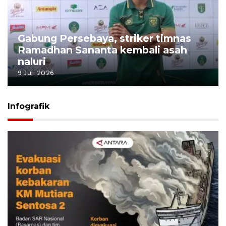
Gabung Persebaya, striker timnas
Ramadhan Sananta kembali asah
naluri
9 Juli 2026
Infografik