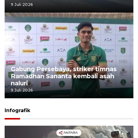
Pemprov Banten percepat pelebaran
akses kawasan industri
9 Juli 2026
Gabung Persebaya, striker timnas
Ramadhan Sananta kembali asah
naluri
9 Juli 2026
Infografik