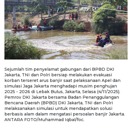
Sejumlah tim penyelamat gabungan dari BPBD DKI
S
Jakarta, TNI dan Polri bersiap melakukan evakuasi
Ja
korban terseret arus banjir saat pelaksanaan Apel dan
m
simulasi Jaga Jakarta menghadapi musim penghujan
sa
2025 - 2026 di Lebak Bulus, Jakarta, Selasa (4/11/2025).
m
Pemrov DKI Jakarta bersama Badan Penanggulangan
Bu
Bencana Daerah (BPBD) DKI Jakarta, TNI dan Polri
b
si
melaksanakan simulasi untuk mendapatkan solusi
(
berbasis alam dalam mengatasi persoalan banjir Jakarta.
u
ANTARA FOTO/Muhammad Iqbal/foc.
m
F