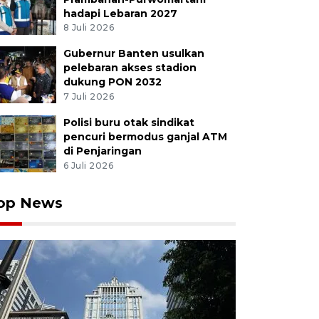
hadapi Lebaran 2027
8 Juli 2026
Gubernur Banten usulkan
 Presiden Gibran Rakabuming Raka (kanan bawah) berd
pelebaran akses stadion
ang di Pasar Wosi, Manokwari, Papua Barat, Rabu (5/11
dukung PON 2032
nya Gibran meninjau harga pangan sekaligus menduku
7 Juli 2026
lanja di pasar tersebut. ANTARA FOTO/Chairil Indra/YU
Polisi buru otak sindikat
pencuri bermodus ganjal ATM
di Penjaringan
6 Juli 2026
op News