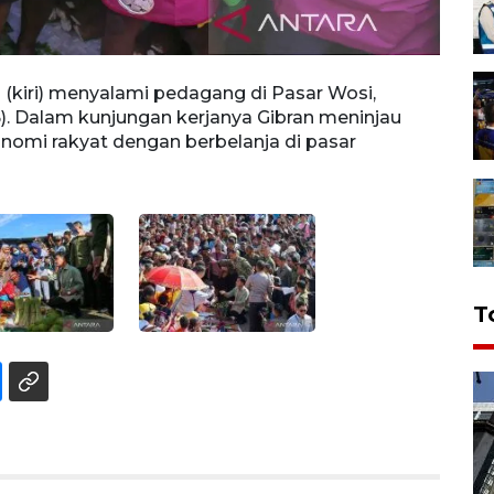
(kiri) menyalami pedagang di Pasar Wosi,
Wakil
). Dalam kunjungan kerjanya Gibran meninjau
pedag
omi rakyat dengan berbelanja di pasar
kerja
berbe
T