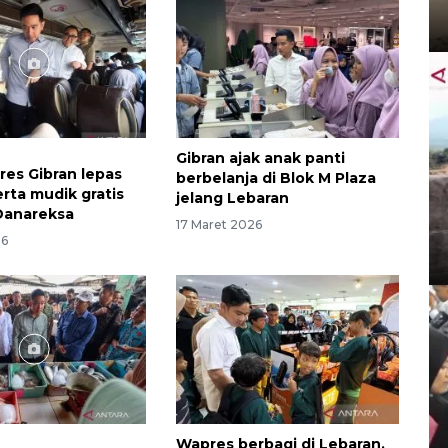
Gibran ajak anak panti
res Gibran lepas
berbelanja di Blok M Plaza
erta mudik gratis
jelang Lebaran
Danareksa
17 Maret 2026
26
Wapres berbagi di Lebaran,