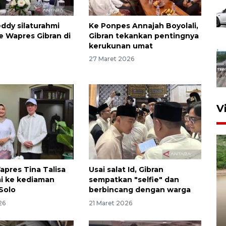
ddy silaturahmi
Ke Ponpes Annajah Boyolali,
 ke Wapres Gibran di
Gibran tekankan pentingnya
kerukunan umat
27 Maret 2026
V
apres Tina Talisa
Usai salat Id, Gibran
mi ke kediaman
sempatkan "selfie" dan
 Solo
berbincang dengan warga
26
21 Maret 2026