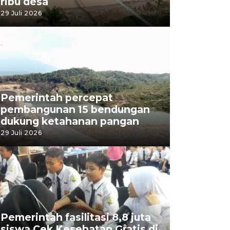
ribu desa
29 Juli 2026
Pemerintah percepat
pembangunan 15 bendungan
dukung ketahanan pangan
29 Juli 2026
Pemerintah fasilitasi 8,8 juta
siswa Cek Kesehatan Gratis di