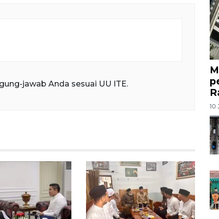
M
p
gung-jawab Anda sesuai UU ITE.
R
10 