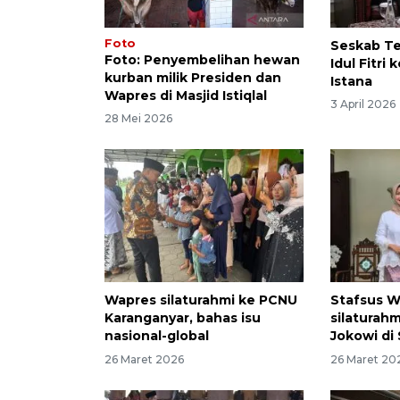
Foto
Seskab Te
Foto: Penyembelihan hewan
Idul Fitri
kurban milik Presiden dan
Istana
Wapres di Masjid Istiqlal
3 April 2026
28 Mei 2026
Wapres silaturahmi ke PCNU
Stafsus W
Karanganyar, bahas isu
silaturah
nasional-global
Jokowi di
26 Maret 2026
26 Maret 20