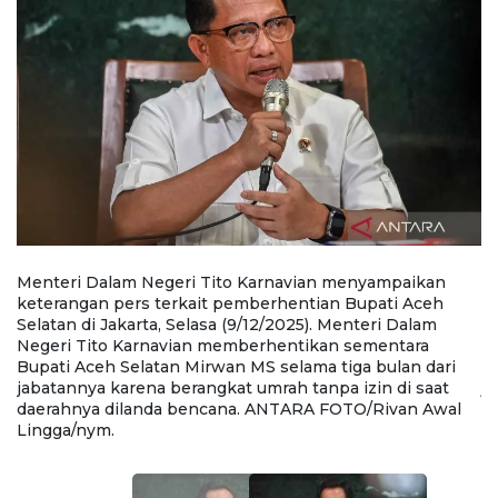
Menteri Dalam Negeri Tito Karnavian menyampaikan
M
keterangan pers terkait pemberhentian Bupati Aceh
k
Selatan di Jakarta, Selasa (9/12/2025). Menteri Dalam
Se
Negeri Tito Karnavian memberhentikan sementara
N
Bupati Aceh Selatan Mirwan MS selama tiga bulan dari
B
jabatannya karena berangkat umrah tanpa izin di saat
ja
daerahnya dilanda bencana. ANTARA FOTO/Rivan Awal
d
Lingga/nym.
L