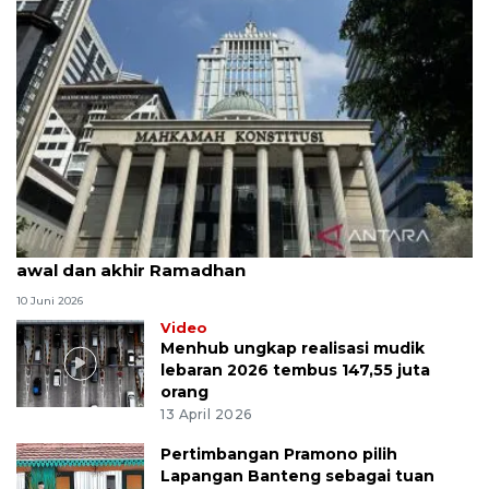
MK uji materi UU Peradilan Agama perihal isbat
awal dan akhir Ramadhan
10 Juni 2026
Video
Menhub ungkap realisasi mudik
lebaran 2026 tembus 147,55 juta
orang
13 April 2026
Pertimbangan Pramono pilih
Lapangan Banteng sebagai tuan