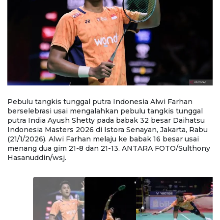
Pebulu tangkis tunggal putra Indonesia Alwi Farhan
eb
berselebrasi usai mengalahkan pebulu tangkis tunggal
m
putra India Ayush Shetty pada babak 32 besar Daihatsu
p
u
Indonesia Masters 2026 di Istora Senayan, Jakarta, Rabu
In
(21/1/2026). Alwi Farhan melaju ke babak 16 besar usai
(2
ny
menang dua gim 21-8 dan 21-13. ANTARA FOTO/Sulthony
m
Hasanuddin/wsj.
H