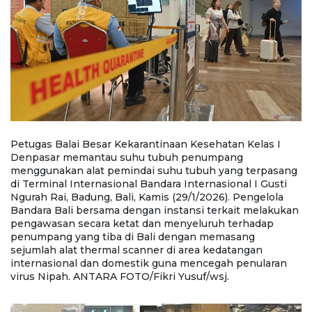
Petugas Balai Besar Kekarantinaan Kesehatan Kelas I
T
as
Denpasar memantau suhu tubuh penumpang
m
menggunakan alat pemindai suhu tubuh yang terpasang
K
di Terminal Internasional Bandara Internasional I Gusti
Ba
Ngurah Rai, Badung, Bali, Kamis (29/1/2026). Pengelola
K
an
Bandara Bali bersama dengan instansi terkait melakukan
d
pengawasan secara ketat dan menyeluruh terhadap
k
ea
penumpang yang tiba di Bali dengan memasang
B
h
sejumlah alat thermal scanner di area kedatangan
a
internasional dan domestik guna mencegah penularan
m
virus Nipah. ANTARA FOTO/Fikri Yusuf/wsj.
Yu