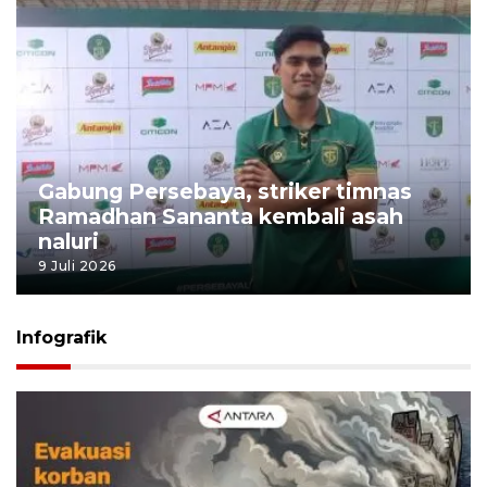
Gabung Persebaya, striker timnas
Ramadhan Sananta kembali asah
naluri
9 Juli 2026
Infografik