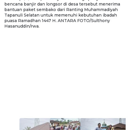
bencana banjir dan longsor di desa tersebut menerima
bantuan paket sembako dari Ranting Muhammadiyah
Tapanuli Selatan untuk memenuhi kebutuhan ibadah
puasa Ramadhan 1447 H. ANTARA FOTO/Sulthony
Hasanuddin/rwa.
a
W
Go
S
b
b
T
p
H