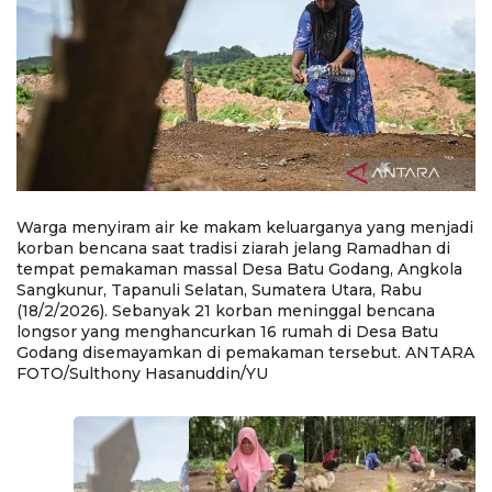
ng
Warga menyiram air ke makam keluarganya yang menjadi
W
korban bencana saat tradisi ziarah jelang Ramadhan di
me
tempat pemakaman massal Desa Batu Godang, Angkola
R
a
Sangkunur, Tapanuli Selatan, Sumatera Utara, Rabu
G
(18/2/2026). Sebanyak 21 korban meninggal bencana
U
sa
longsor yang menghancurkan 16 rumah di Desa Batu
b
Godang disemayamkan di pemakaman tersebut. ANTARA
B
FOTO/Sulthony Hasanuddin/YU
A