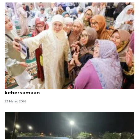
Khofifah: Tradisi "riyayan" meneguhkan komitmen
kebersamaan
23 Maret 2026