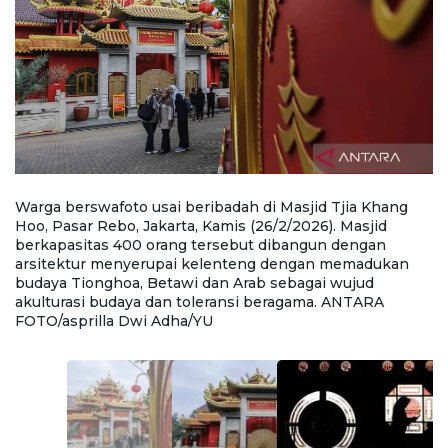
ng
Warga berswafoto usai beribadah di Masjid Tjia Khang
Wa
Hoo, Pasar Rebo, Jakarta, Kamis (26/2/2026). Masjid
Re
berkapasitas 400 orang tersebut dibangun dengan
4
arsitektur menyerupai kelenteng dengan memadukan
m
budaya Tionghoa, Betawi dan Arab sebagai wujud
T
akulturasi budaya dan toleransi beragama. ANTARA
b
FOTO/asprilla Dwi Adha/YU
D