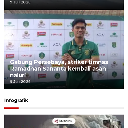
9 Juli 2026
Gabung Persebaya, striker timnas
Ramadhan Sananta kembali asah
naluri
9 Juli 2026
Infografik