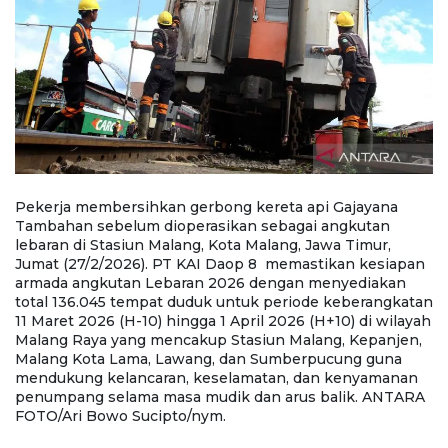
Pekerja membersihkan gerbong kereta api Gajayana
P
Tambahan sebelum dioperasikan sebagai angkutan
G
lebaran di Stasiun Malang, Kota Malang, Jawa Timur,
a
n
Jumat (27/2/2026). PT KAI Daop 8 memastikan kesiapan
T
armada angkutan Lebaran 2026 dengan menyediakan
k
an
total 136.045 tempat duduk untuk periode keberangkatan
m
ah
11 Maret 2026 (H-10) hingga 1 April 2026 (H+10) di wilayah
ke
,
Malang Raya yang mencakup Stasiun Malang, Kepanjen,
(
Malang Kota Lama, Lawang, dan Sumberpucung guna
M
mendukung kelancaran, keselamatan, dan kenyamanan
S
A
penumpang selama masa mudik dan arus balik. ANTARA
k
FOTO/Ari Bowo Sucipto/nym.
m
S