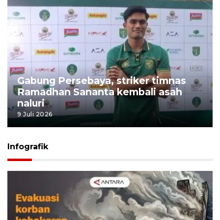
Gabung Persebaya, striker timnas
Ramadhan Sananta kembali asah
naluri
9 Juli 2026
Infografik