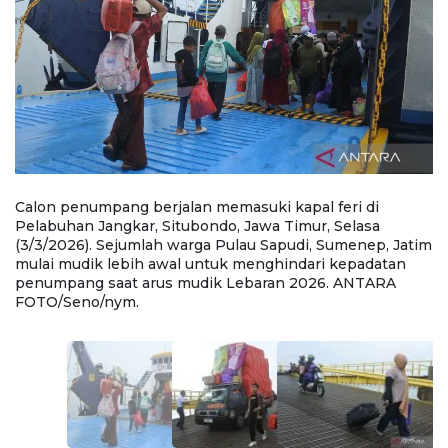
Calon penumpang berjalan memasuki kapal feri di
C
Pelabuhan Jangkar, Situbondo, Jawa Timur, Selasa
P
im
(3/3/2026). Sejumlah warga Pulau Sapudi, Sumenep, Jatim
(
mulai mudik lebih awal untuk menghindari kepadatan
m
penumpang saat arus mudik Lebaran 2026. ANTARA
p
FOTO/Seno/nym.
F