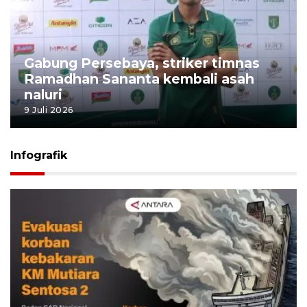
Gabung Persebaya, striker timnas
Ramadhan Sananta kembali asah
naluri
9 Juli 2026
Infografik