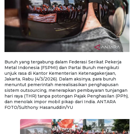
Buruh yang tergabung dalam Federasi Serikat Pekerja
B
Metal Indonesia (FSPMI) dan Partai Buruh mengikuti
M
unjuk rasa di Kantor Kementerian Ketenagakerjaan,
u
Jakarta, Rabu (4/3/2026). Dalam aksinya, para buruh
Ja
menuntut pemerintah merealisasikan penghapusan
m
n
sistem outsourcing, menerapkan pembayaran tunjangan
s
),
hari raya (THR) tanpa potongan Pajak Penghasilan (PPh),
h
dan menolak impor mobil pikap dari India. ANTARA
d
FOTO/Sulthony Hasanuddin/YU
F