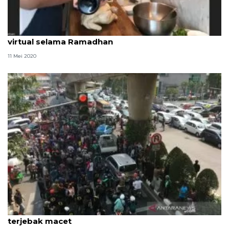
WNI di Swedia adakan demo masak dan diskusi
virtual selama Ramadhan
11 Mei 2020
Massa unjuk rasa Gojek bertambah, kendaraan
terjebak macet