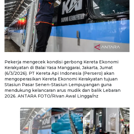
n
Pekerja mengecek kondisi gerbong Kereta Ekonomi
P
Kerakyatan di Balai Yasa Manggarai, Jakarta, Jumat
Ke
(6/3/2026). PT Kereta Api Indonesia (Persero) akan
(6
n-
mengoperasikan Kereta Ekonomi Kerakyatan tujuan
m
us
Stasiun Pasar Senen-Stasiun Lempuyangan guna
S
mendukung kelancaran arus mudik dan balik Lebaran
m
2026. ANTARA FOTO/Rivan Awal Lingga/nz
2