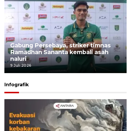
Gabung Persebaya, striker timnas
Ramadhan Sananta kembali asah
naluri
9 Juli 2026
Infografik