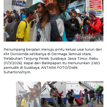
ri
Penumpang berjalan menuju pintu keluar usai turun dari
P
KM Dorolonda setibanya di Dermaga Jamrud Utara,
d
Pelabuhan Tanjung Perak, Surabaya, Jawa Timur, Rabu
Su
3
(11/3/2026). Kapal dari Balikpapan itu menurunkan 2.653
B
pemudik di Surabaya. ANTARA FOTO/Didik
A
Suhartono/nym.