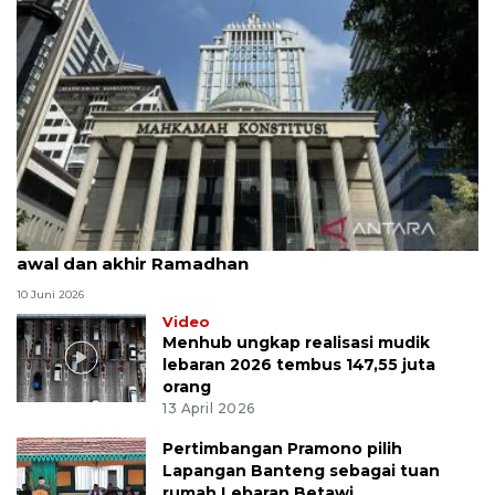
MK uji materi UU Peradilan Agama perihal isbat
awal dan akhir Ramadhan
10 Juni 2026
Video
Menhub ungkap realisasi mudik
lebaran 2026 tembus 147,55 juta
orang
13 April 2026
Pertimbangan Pramono pilih
Lapangan Banteng sebagai tuan
rumah Lebaran Betawi