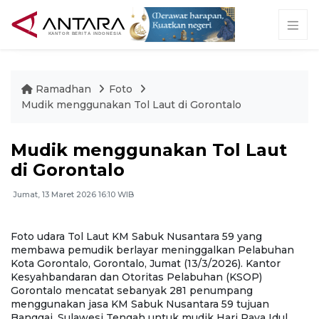
Ramadhan
Foto
Mudik menggunakan Tol Laut di Gorontalo
Mudik menggunakan Tol Laut
di Gorontalo
Jumat, 13 Maret 2026 16:10 WIB
Foto udara Tol Laut KM Sabuk Nusantara 59 yang
S
membawa pemudik berlayar meninggalkan Pelabuhan
L
Kota Gorontalo, Gorontalo, Jumat (13/3/2026). Kantor
Go
Kesyahbandaran dan Otoritas Pelabuhan (KSOP)
K
Gorontalo mencatat sebanyak 281 penumpang
G
menggunakan jasa KM Sabuk Nusantara 59 tujuan
m
Banggai, Sulawesi Tengah untuk mudik Hari Raya Idul
B