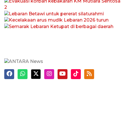
Kecelakaan arus mudik Lebaran 2026
silaturahmi
3 Agustus 2026
Semarak Lebaran Ketupat di
turun
5 April 2026
berbagai daerah
1 April 2026
28 Maret 2026
Terkini
Berita
Top News
Ngabuburit
Terpopuler
Hidangan
Foto
Info Mudik