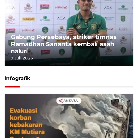
Gabung Persebaya, striker timnas
Ramadhan Sananta kembali asah
naluri
9 Juli 2026
Infografik