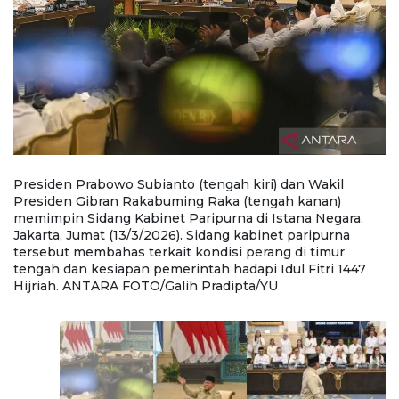
an
Presiden Prabowo Subianto (tengah kiri) dan Wakil
P
Presiden Gibran Rakabuming Raka (tengah kanan)
G
memimpin Sidang Kabinet Paripurna di Istana Negara,
Ka
i
Jakarta, Jumat (13/3/2026). Sidang kabinet paripurna
(1
tersebut membahas terkait kondisi perang di timur
m
tengah dan kesiapan pemerintah hadapi Idul Fitri 1447
ke
Hijriah. ANTARA FOTO/Galih Pradipta/YU
A