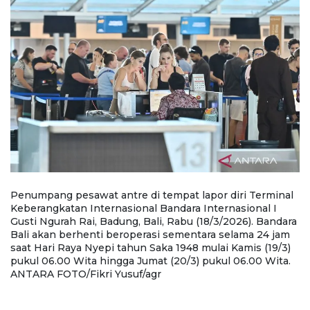
i
Penumpang pesawat antre di tempat lapor diri Terminal
P
Keberangkatan Internasional Bandara Internasional I
K
Gusti Ngurah Rai, Badung, Bali, Rabu (18/3/2026). Bandara
Gu
Bali akan berhenti beroperasi sementara selama 24 jam
B
saat Hari Raya Nyepi tahun Saka 1948 mulai Kamis (19/3)
sa
pukul 06.00 Wita hingga Jumat (20/3) pukul 06.00 Wita.
pu
ANTARA FOTO/Fikri Yusuf/agr
A