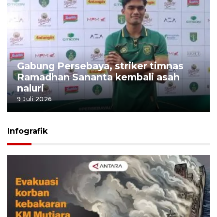
Gabung Persebaya, striker timnas
Ramadhan Sananta kembali asah
naluri
9 Juli 2026
Infografik